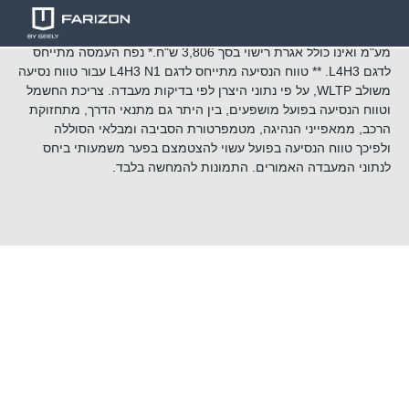
מחירון
קטלוג
מפרט טכני
המחיר מתייחס לדגם L2H1 N1 לפי מחירון 22501 ,מחיר הרכב כולל
מע"מ ואינו כולל אגרת רישוי בסך 3,806 ש"ח.* נפח העמסה מתייחס
לדגם L4H3. ** טווח הנסיעה מתייחס לדגם L4H3 N1 עבור טווח נסיעה
משולב WLTP, על פי נתוני היצרן לפי בדיקות מעבדה. צריכת החשמל
וטווח הנסיעה בפועל מושפעים, בין היתר גם מתנאי הדרך, מתחזוקת
הרכב, ממאפייני הנהיגה, מטמפרטורת הסביבה ומבלאי הסוללה
ולפיכך טווח הנסיעה בפועל עשוי להצטמצם בפער משמעותי ביחס
לנתוני המעבדה האמורים. התמונות להמחשה בלבד.